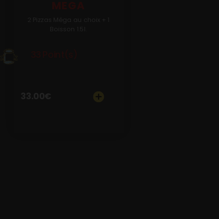
MEGA
2 Pizzas Méga au choix + 1
Boisson 1.5l.
33 Point(s)
33.00
€