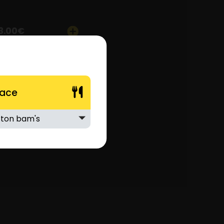
3.00
€
lace