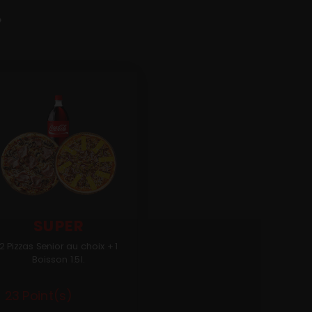
›
SUPER
2 Pizzas Senior au choix + 1
Boisson 1.5l.
23 Point(s)