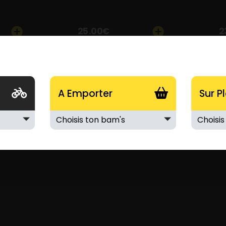
25.00
€
2
A Emporter
Sur P