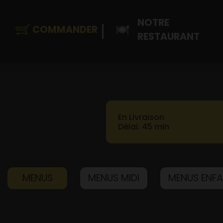
NOTRE
COMMANDER
RESTAURANT
En Livraison
Accueil
Délai: 45 min
Mon Compte
Contact
MENUS
MENUS MIDI
MENUS ENF
Notre Restaurant
Zones de Livraison