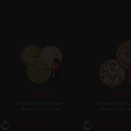
Programme De Fidélité
Avis
Mobile
Allergènes
Charte Qualité
Conditions Générales de Vente
Mentions Légales
SENIOR
DUO
3 Pizzas Senior au choix + 1
2 Pizzas Junior au
Boisson 1.5l au choix.
Boissons 33cl a
29 Point(s)
18 Point(s)